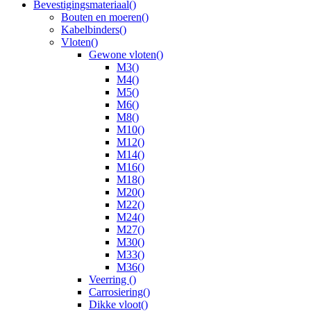
Bevestigingsmateriaal
()
Bouten en moeren
()
Kabelbinders
()
Vloten
()
Gewone vloten
()
M3
()
M4
()
M5
()
M6
()
M8
()
M10
()
M12
()
M14
()
M16
()
M18
()
M20
()
M22
()
M24
()
M27
()
M30
()
M33
()
M36
()
Veerring
()
Carrosiering
()
Dikke vloot
()