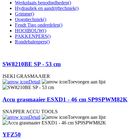
Werkplaats benodigdheden
()
Hydrauliek en aandrijftechniek
()
Grimme
()
Oogsttechniek
()
Fendt Tigo onderdelen
()
HOOIBOUW
()
PAKKENPERS
()
Rondebalenpers
()
SW8210BE SP - 53 cm
ISEKI GRASMAAIER
Detail
Toevoegen aan lijst
Accu grasmaaier ESXD1 - 46 cm SP9SPWM82K
SNAPPER ACCU TOOLS
Detail
Toevoegen aan lijst
YFZ50