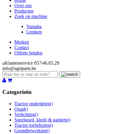
Home
Over ons
Producten
Zoek op machine
Yamaha
Lemken
Merken
Contact
Offerte betalen
Klantenservice 057/46.65.29
info@agriparts.be
Categorieën
Tractor onderdelen
()
Quad
()
Verlichting
()
Speelgoed, kledij & gadgets
()
Tractor toebehoren
()
Grondbewerking
()